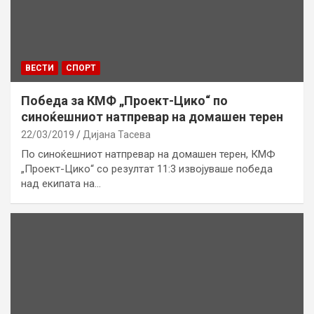
ВЕСТИ
СПОРТ
Победа за КМФ „Проект-Цико“ по
синоќешниот натпревар на домашен терен
22/03/2019
Дијана Тасева
По синоќешниот натпревар на домашен терен, КМФ
„Проект-Цико“ со резултат 11:3 извојуваше победа
над екипата на…