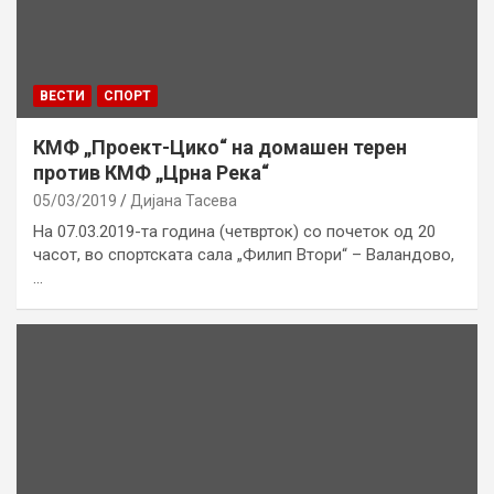
ВЕСТИ
СПОРТ
КМФ „Проект-Цико“ на домашен терен
против КМФ „Црна Река“
05/03/2019
Дијана Тасева
На 07.03.2019-та година (четврток) со почеток од 20
часот, во спортската сала „Филип Втори“ – Валандово,
…