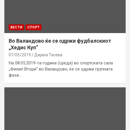
ВЕСТИ
СПОРТ
Во Валандово ќе се одржи фудбалскиот
„Хедис Куп“
07/05/2019
Дијана Тасева
На 08.05.2019-та година (среда) во спортската сала
„Филип Втори“ во Валандово, ќе се одржи групната
фаза…