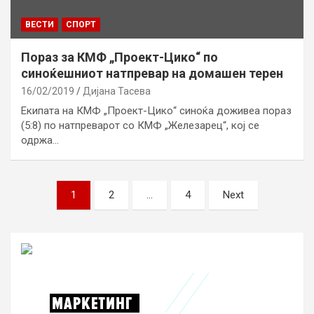
ВЕСТИ
СПОРТ
Пораз за КМФ „Проект-Цико“ по
синоќешниот натпревар на домашен терен
16/02/2019
Дијана Тасева
Екипата на КМФ „Проект-Цико“ синоќа доживеа пораз
(5:8) по натпреварот со КМФ „Железарец“, кој се
одржа…
Н
1
2
…
4
Next
а
в
и
г
а