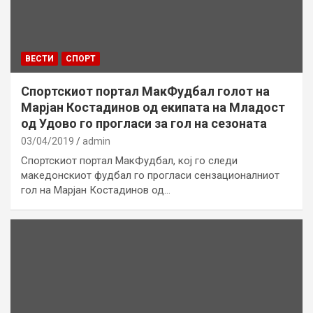
ВЕСТИ
СПОРТ
Спортскиот портал МакФудбал голот на
Марјан Костадинов од екипата на Младост
од Удово го прогласи за гол на сезоната
03/04/2019
admin
Спортскиот портал МакФудбал, кој го следи
македонскиот фудбал го прогласи сензационалниот
гол на Марјан Костадинов од…