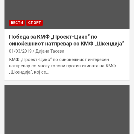
ВЕСТИ
СПОРТ
Победа за КМФ „Проект-Цико“ по
синоќешниот натпревар со КМФ „Шкендија“
01/03/2019
Дијана Тасева
КМФ „Проект-Цико“ по синоќешниот интересен
натпревар со многу голови против екипата на КМФ
„Шкендија“, кој се…