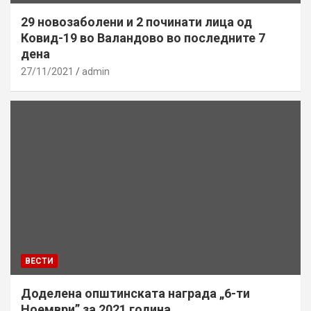
29 новозаболени и 2 починати лица од
Ковид-19 во Валандово во последните 7
дена
27/11/2021
admin
ВЕСТИ
Доделена општинската награда „6-ти
Ноември” за 2021 година