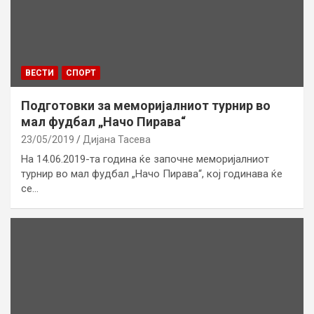
ВЕСТИ
СПОРТ
Подготовки за меморијалниот турнир во
мал фудбал „Начо Пирава“
23/05/2019
Дијана Тасева
На 14.06.2019-та година ќе започне меморијалниот
турнир во мал фудбал „Начо Пирава“, кој годинава ќе
се…