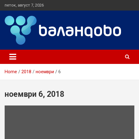
S
петок, август 7, 2026
k
i
p
t
o
c
Локал портал
Валандово
o
n
t
e
Home
2018
ноември
6
n
t
ноември 6, 2018