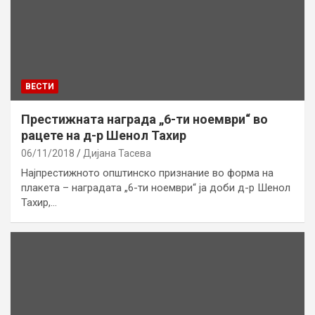
ВЕСТИ
Престижната награда „6-ти ноември“ во
рацете на д-р Шенол Тахир
06/11/2018
Дијана Тасева
Најпрестижното општинско признание во форма на
плакета – наградата „6-ти ноември“ ја доби д-р Шенол
Тахир,…