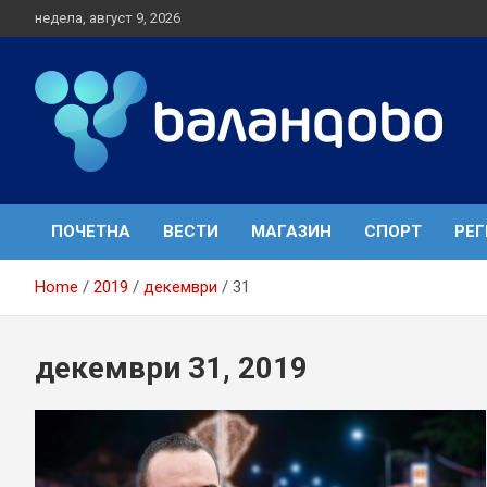
S
недела, август 9, 2026
k
i
p
t
o
c
o
Локал портал
Валандово
n
t
ПОЧЕТНА
ВЕСТИ
МАГАЗИН
СПОРТ
РЕ
e
n
t
Home
2019
декември
31
декември 31, 2019