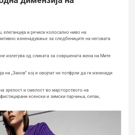
одна димензија на
, елеганција и речиси колосално ниво на
озитивно изненадување за следбениците на неговата
 не излегува од сликата за совршената жена на Мите
а на „Занов” кој и овојпат не потфрли да ги изненади
на зрелост и смелост во мајсторството на
офистицирани есенски и зимски парчиња, сепак,