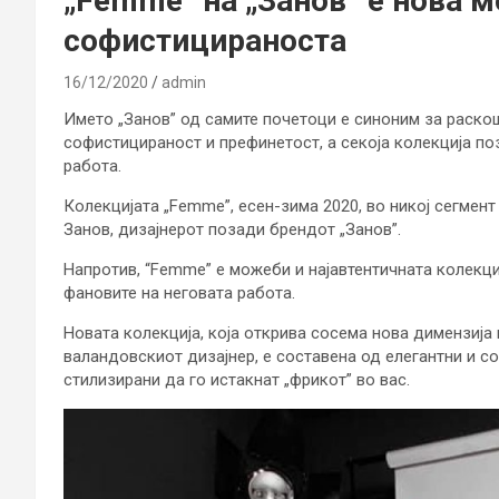
„Femme” на „Занов“ е нова м
софистицираноста
16/12/2020
admin
Името „Занов” од самите почетоци е синоним за раскош
софистицираност и префинетост, а секоја колекција п
работа.
Колекцијата „Femme”, есен-зима 2020, во никој сегмент
Занов, дизајнерот позади брендот „Занов”.
Напротив, “Femme” е можеби и најавтентичната колекциј
фановите на неговата работа.
Новата колекција, која открива сосема нова димензија 
валандовскиот дизајнер, е составена од елегантни и с
стилизирани да го истакнат „фрикот” во вас.