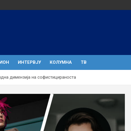
ГИОН
ИНТЕРВЈУ
КОЛУМНА
ТВ
модна димензија на софистицираноста