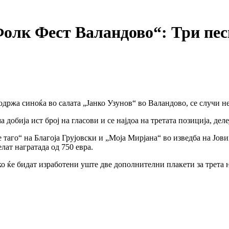
олк Фест Валандово“: Три песн
ржа синоќа во салата „Јанко Узунов“ во Валандово, се случи не
обија ист број на гласови и се најдоа на третата позиција, делеј
 таго“ на Благоја Грујовски и „Моја Мирјана“ во изведба на Јов
лат награтада од 750 евра.
ако ќе бидат изработени уште две дополнителни плакети за трета 