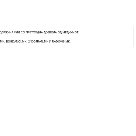
ОДРЖИНА ИЛИ СО ПРЕТХОДНА ДОЗВОЛА ОД МЕДИУМОТ.
.MK, BOGDANCI.MK, 24DOJRAN.MK И RADOVIS.MK.