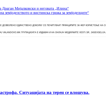
а Драган Мијалковски и неговата „Илина“
 на земјоделството и вистинска грижа за земјоделците“
 Е ДОЗВОЛЕНО ЕДИНСТВЕНО ДОКОЛКУ СЕ ПОЧИТУВААТ ПРИНЦИПИТЕ ЗА ФЕР КОРИСТЕЊЕ НА С
РАЈ VALANDOVO.MK ГРУПАЦИЈАТА Е ИЗДАВАЧ И НА ОНЛАЈН МЕДИУМИТЕ VESTI.SR, 24GEVGELIJA
тастрофа. Ситуацијата на терен се влошува.