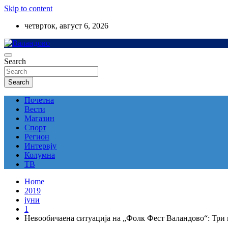
Skip to content
четврток, август 6, 2026
Локал портал
Search
Валандово
Search
Почетна
Вести
Магазин
Спорт
Регион
Интервју
Колумна
ТВ
Home
2019
јуни
1
Невообичаена ситуација на „Фолк Фест Валандово“: Три п