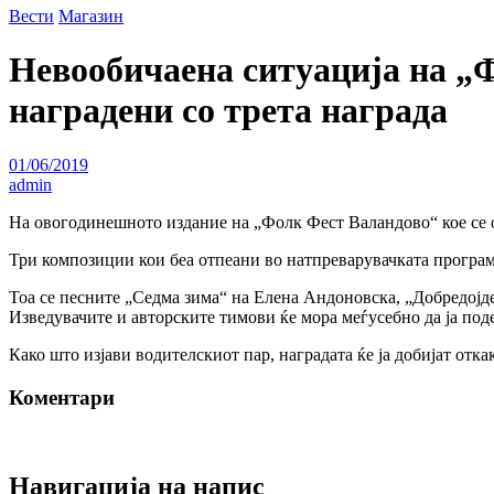
Вести
Магазин
Невообичаена ситуација на „Ф
наградени со трета награда
01/06/2019
admin
На овогодинешното издание на „Фолк Фест Валандово“ кое се од
Три композиции кои беа отпеани во натпреварувачката програма д
Тоа се песните „Седма зима“ на Елена Андоновска, „Добредојде
Изведувачите и авторските тимови ќе мора меѓусебно да ја поде
Како што изјави водителскиот пар, наградата ќе ја добијат отк
Коментари
Навигација на напис