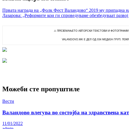
Првата награда на „Фолк Фест Валандово“ 2019 му припадна н
Лазарова: „Реформите кои ги спроведуваме обезбедуваат развој
⚠ ПРЕЗЕМАЊЕТО АВТОРСКИ ТЕКСТОВИ И ФОТОГРАФИИ
VALANDOVO.MK Е ДЕЛ ОД 034 МЕДИЈА ГРУП. ПОК
Можеби сте пропуштиле
Вести
Валандово влегува во состојба на здравствена ка
11/01/2022
admin