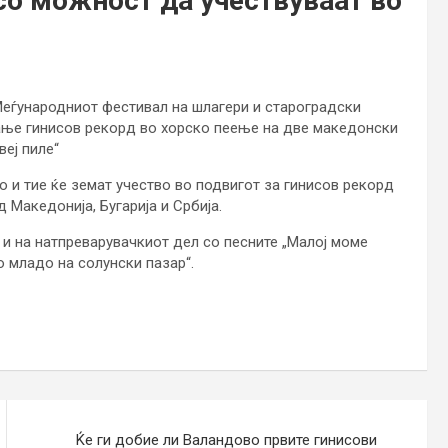
со можност да учествуваат во
 Меѓународниот фестивал на шлагери и староградски
ување гинисов рекорд во хорско пеење на две македонски
веј пиле“
 и тие ќе земат учество во подвигот за гинисов рекорд
д Македонија, Бугарија и Србија.
 и на натпреварувачкиот дел со песните „Малој моме
о младо на солунски пазар“.
Ќе ги добие ли Валандово првите гинисови