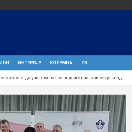
ГИОН
ИНТЕРВЈУ
КОЛУМНА
ТВ
со можност да учествуваат во подвигот за гинисов рекорд