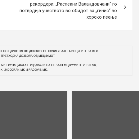
рекордери: „Распеани Валандовчани“ го
потврдија учеството во обидот за „гинис“ во
хорско пеење
ЛЕНО ЕДИНСТВЕНО ДОКОЛКУ СЕ ПОЧИТУВААТ ПРИНЦИПИТЕ ЗА ФЕР
 ПРЕТХОДНА ДОЗВОЛА ОД МЕДИУМОТ.
O.MK ГРУПАЦИЈАТА Е ИЗДАВАЧ И НА ОНЛАЈН МЕДИУМИТЕ VESTI.SR,
MK, 24DOJRAN.MK И RADOVIS.MK.