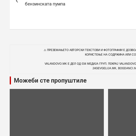
а
бензинската пумпа
в
и
г
а
⚠ ПРЕЗЕМАЊЕТО АВТОРСКИ ТЕКСТОВИ И ФОТОГРАФИИ Е ДОЗВО
КОРИСТЕЊЕ НА СОДРЖИНА ИЛИ СО
ц
VALANDOVO.MK Е ДЕЛ ОД 034 МЕДИЈА ГРУП. ПОКРАЈ VALANDOV
24GEVGELIJA.MK, BOGDANCI.
и
Можеби сте пропуштиле
ј
а
н
а