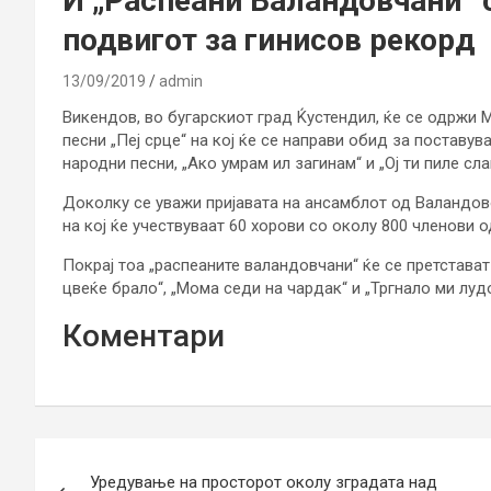
И „Распеани Валандовчани“ 
подвигот за гинисов рекорд
13/09/2019
admin
Викендов, во бугарскиот град Ќустендил, ќе се одржи
песни „Пеј срце“ на кој ќе се направи обид за постав
народни песни, „Ако умрам ил загинам“ и „Ој ти пиле сла
Доколку се уважи пријавата на ансамблот од Валандово
на кој ќе учествуваат 60 хорови со околу 800 членови о
Покрај тоа „распеаните валандовчани“ ќе се претстават
цвеќе брало“, „Мома седи на чардак“ и „Тргнало ми луд
Коментари
Н
Уредување на просторот околу зградата над