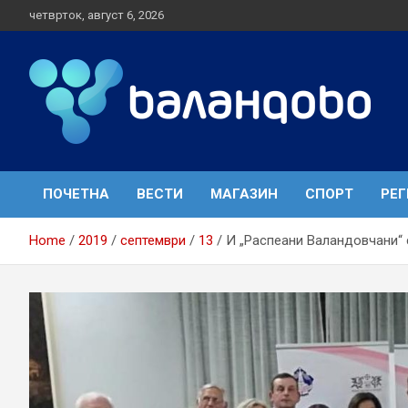
S
четврток, август 6, 2026
k
i
p
t
o
c
o
Локал портал
Валандово
n
t
ПОЧЕТНА
ВЕСТИ
МАГАЗИН
СПОРТ
РЕ
e
n
t
Home
2019
септември
13
И „Распеани Валандовчани“ 