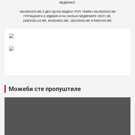
а
МЕДИУМОТ.
н
VALANDOVO.MK Е ДЕЛ ОД 034 МЕДИЈА ГРУП. ПОКРАЈ VALANDOVO.MK
ГРУПАЦИЈАТА Е ИЗДАВАЧ И НА ОНЛАЈН МЕДИУМИТЕ VESTI.SR,
а
24GEVGELIJA.MK, BOGDANCI.MK, 24DOJRAN.MK И RADOVIS.MK.
н
а
п
и
с
Можеби сте пропуштиле