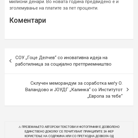
милиони денари. Во новата година предвидено е и
зголемување на платите за пет проценти.
Коментари
Н
СОУ „Гоце Делчев“ со иновативна идеја на
а
работилница за социјално претприемништво
в
и
Склучен меморандум за соработка меѓу О.
Валандово и ЈОУДГ „Калинка“ со Институтот
г
„Европа за тебе“
а
ц
и
⚠ ПРЕЗЕМАЊЕТО АВТОРСКИ ТЕКСТОВИ И ФОТОГРАФИИ Е ДОЗВОЛЕНО
ј
ЕДИНСТВЕНО ДОКОЛКУ СЕ ПОЧИТУВААТ ПРИНЦИПИТЕ ЗА ФЕР
КОРИСТЕЊЕ НА СОДРЖИНА ИЛИ СО ПРЕТХОДНА ДОЗВОЛА ОД