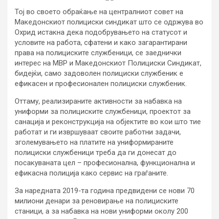
Тој во своето обраќање на централниот совет на
Македонскиот полициски синдикат што се одржува во
Охрид истакна дека подобрувањето на статусот и
условите на работа, сфатени и како загарантирани
права на полициските службеници, се заеднички
интерес на МВР и Македонскиот Полициски Синдикат,
бидејќи, само задоволен полициски службеник е
ефикасен и професионален полициски службеник.
Оттаму, реализираните активности за набавка на
униформи за полициските службеници, проектот за
санација и реконструкција на објектите во кои што тие
работат и ги извршуваат своите работни задачи,
зголемувањето на платите на униформираните
полициски службеници треба да ги донесат до
посакуваната цел – професионална, функционална и
ефикасна полиција како сервис на граѓаните.
За наредната 2019-та година предвидени се нови 70
милиони денари за реновирање на полициските
станици, а за набавка на нови униформи околу 200