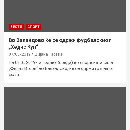
ВЕСТИ
СПОРТ
Во Валандово ќе се одржи фудбалскиот
„Хедис Куп“
07/05/2019
Дијана Тасева
На 08.05.2019-та година (среда) во спортската сала
„Филип Втори“ во Валандово, ќе се одржи групната
фаза…