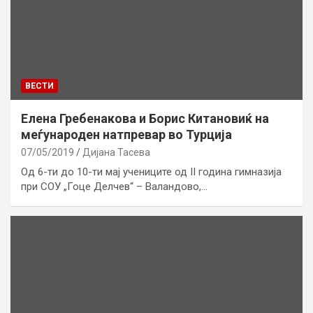
ВЕСТИ
Елена Гребенакова и Борис Китановиќ на
меѓународен натпревар во Турција
07/05/2019
Дијана Тасева
Од 6-ти до 10-ти мај учениците од II година гимназија
при СОУ „Гоце Делчев“ – Валандово,…