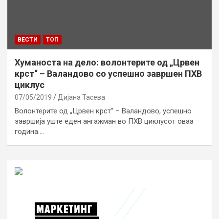
ВЕСТИ
ТОП
Хуманоста на дело: волонтерите од „Црвен
крст“ – Валандово со успешно завршен ПХВ
циклус
07/05/2019
Дијана Тасева
Волонтерите од „Црвен крст“ – Валандово, успешно
завршија уште еден ангажман во ПХВ циклусот оваа
година.…